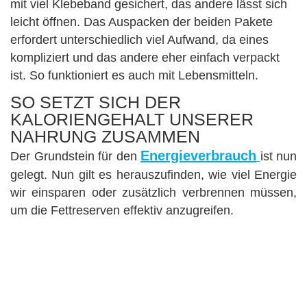
mit viel Klebeband gesichert, das andere lässt sich
leicht öffnen. Das Auspacken der beiden Pakete
erfordert unterschiedlich viel Aufwand, da eines
kompliziert und das andere eher einfach verpackt
ist. So funktioniert es auch mit Lebensmitteln.
SO SETZT SICH DER
KALORIENGEHALT UNSERER
NAHRUNG ZUSAMMEN
Energieverbrauch
Der Grundstein für den
ist nun
gelegt. Nun gilt es herauszufinden, wie viel Energie
wir einsparen oder zusätzlich verbrennen müssen,
um die Fettreserven effektiv anzugreifen.
Auch hierfür benötigen wir einmal die Grundlagen
unserer Makronährstoffe Eiweiß, Kohlenhydrate und
Fette. Jeder Makronährstoff liefert uns Energie (=
Kalorien). In der folgenden Tabelle ist der