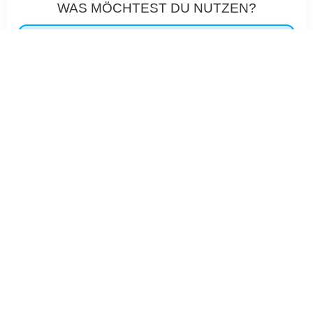
WAS MÖCHTEST DU NUTZEN?
Probetraining
Small Group Fitness ganz unverbindlich kennenlernen
Karte
Flexible Stunden-Kontingente ohne Laufzeitbindung
Mitgliedschaft
Regelmäßiges Gruppentraining mit tollen Vorteilen