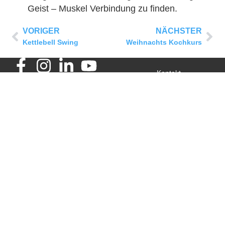
Geist – Muskel Verbindung zu finden.
VORIGER
NÄCHSTER
Kettlebell Swing
Weihnachts Kochkurs
Kontakt
Karriere
Presse
Datenschutzerklärung
Cookie Richtlinie
AGB
Impressum
Bi PHiT
Bi PHiT
Bi PHiT im
Bi PHiT